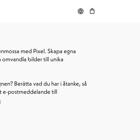
enmossa med Pixel. Skapa egna 
omvandla bilder till unika 
en? Berätta vad du har i åtanke, så 
förverkligar vi det! Skicka ett e-postmeddelande till 
m