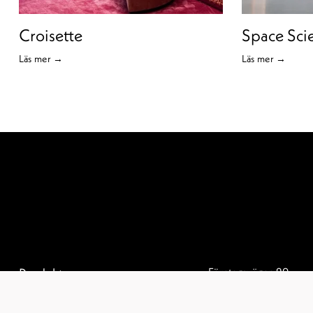
Croisette
Space Scie
Läs mer →
Läs mer →
Produkter
Företagsvägen 29
232 37 Arlöv Sverige
Projekt
Professionals
+46 (0) 406 550 030