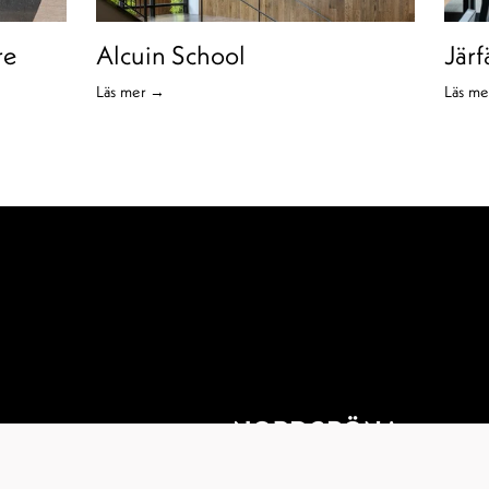
re
Alcuin School
Jär
Läs mer →
Läs m
Privacy Policy 
© 2025 
Nordgröna